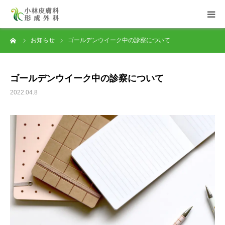
ーム
お知らせ
ゴールデンウイーク中の診察について
HOME
医院について
ゴールデンウイーク中の診察について
2022.04.8
診療内容
皮膚科
形成外科
よくある質問
医院紹介・アクセス