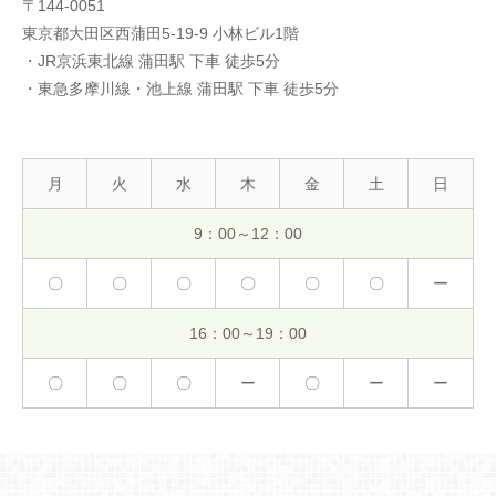
〒144-0051
東京都大田区西蒲田5-19-9 小林ビル1階
・JR京浜東北線 蒲田駅 下車 徒歩5分
・東急多摩川線・池上線 蒲田駅 下車 徒歩5分
月
火
水
木
金
土
日
9：00～12：00
〇
〇
〇
〇
〇
〇
ー
16：00～19：00
〇
〇
〇
ー
〇
ー
ー