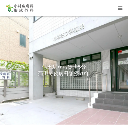
HOME
医院について
診療内容
蒲田駅から徒歩5分
蒲田で皮膚科診療70年
皮膚科
形成外科
よくある質問
医院紹介・アクセス