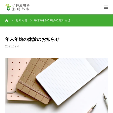
ーム
お知らせ
年末年始の休診のお知らせ
HOME
医院について
年末年始の休診のお知らせ
2021.12.4
診療内容
皮膚科
形成外科
よくある質問
医院紹介・アクセス